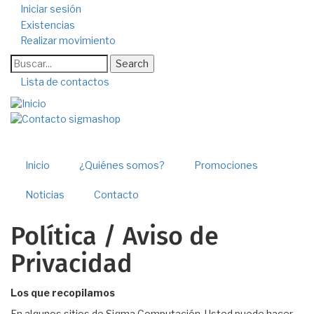
Pasar
Iniciar sesión
al
User
Existencias
contenido
Realizar movimiento
account
principal
Search
menu
Lista de contactos
Herramientas
Inicio
¿Quiénes somos?
Promociones
Noticias
Contacto
Política / Aviso de
Privacidad
Los que recopilamos
En algunos sitios de Sigma Computación, Usted puede hacer